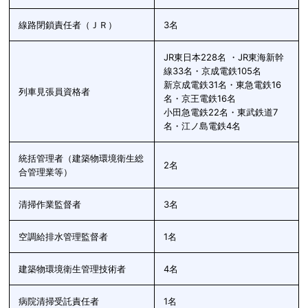
線路閉鎖責任者（ＪＲ）
3名
JR東日本228名 ・JR東海新幹
線33名・京成電鉄105名
新京成電鉄31名・東急電鉄16
列車見張員資格者
名・京王電鉄16名
小田急電鉄22名・東武鉄道7
名・江ノ島電鉄4名
統括管理者（建築物環境衛生総
2名
合管理業等）
清掃作業監督者
3名
空調給排水管理監督者
1名
建築物環境衛生管理技術者
4名
病院清掃受託責任者
1名