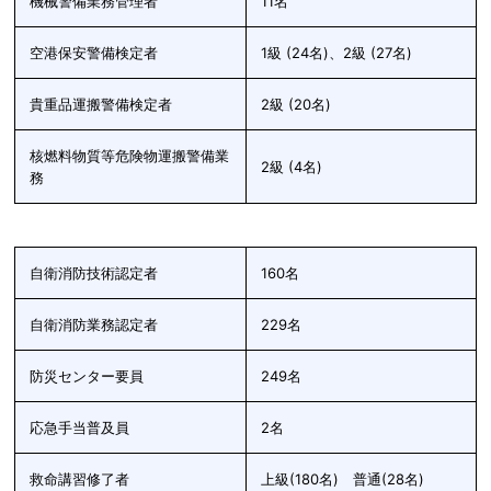
機械警備業務管理者
11名
空港保安警備検定者
1級 (24名)、2級 (27名)
貴重品運搬警備検定者
2級 (20名)
核燃料物質等危険物運搬警備業
2級 (4名)
務
自衛消防技術認定者
160名
自衛消防業務認定者
229名
防災センター要員
249名
応急手当普及員
2名
救命講習修了者
上級(180名) 普通(28名)