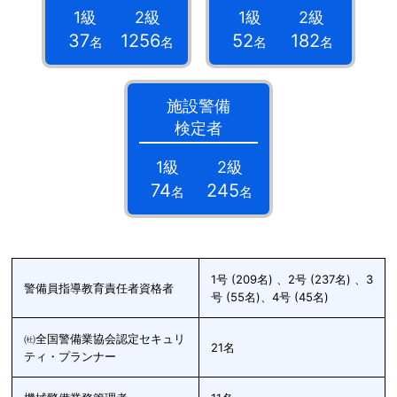
1級
2級
1級
2級
37
1256
52
182
名
名
名
名
施設警備
検定者
1級
2級
74
245
名
名
1号 (209名) 、2号 (237名) 、3
警備員指導教育責任者資格者
号 (55名)、4号 (45名)
㈳全国警備業協会認定セキュリ
21名
ティ・プランナー